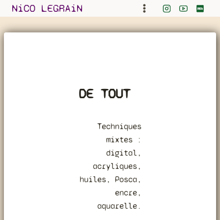
Skip
NiCO LEGRAiN
to
content
DE TOUT
Techniques
mixtes :
digital,
acryliques,
huiles, Posca,
encre,
aquarelle.