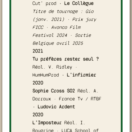
Cut’ prod
· Le Collègue
Titre de tournage : Gio
(janv. 2021) · Prix jury
FICC · Avanca Film
Festival 2024 · Sortie
Belgique avril 2025
2021
Tu préfères rester seul ?
Réal. V. Ridley ·
HumHumProd
· L’infirmier
2020
Sophie Cross S02
Réal. A.
Darraux · France Tv / RTBF
· Ludovic Ardent
2020
L’Imposteur
Réal. I.
Bougrine · LUCA School of