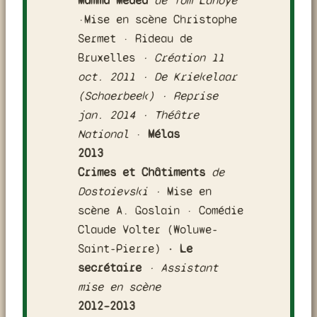
Mamma Médéa
de Tom Lanoye
·Mise en scène Christophe
Sermet · Rideau de
Bruxelles
·
Création 11
oct. 2011 · De Kriekelaar
(Schaerbeek) · Reprise
jan. 2014 · Théâtre
National
·
Mélas
2013
Crimes et Châtiments
de
Dostoievski ·
Mise en
scène A. Goslain · Comédie
Claude Volter (Woluwe-
Saint-Pierre)
· Le
secrétaire
· Assistant
mise en scène
2012–2013