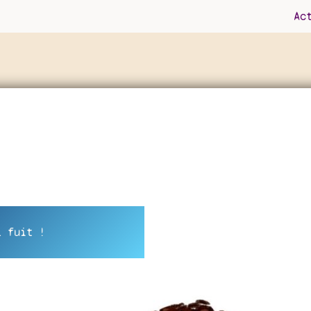
Ac
l fuit !