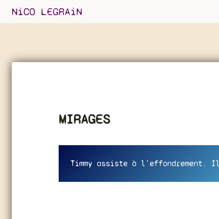
Skip
NiCO LEGRAiN
to
content
MIRAGES
Timmy assiste à l’effondrement. I