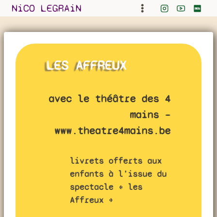
Skip
NiCO LEGRAiN
to
content
LES AFFREUX
avec le théâtre des 4
mains –
www.theatre4mains.be
livrets offerts aux
enfants à l’issue du
spectacle « les
Affreux »