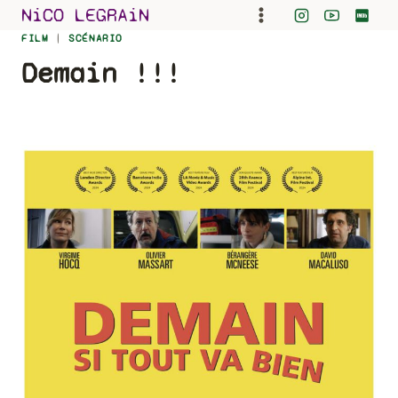
Skip
NiCO LEGRAiN
to
FILM
|
SCÉNARIO
content
Demain !!!